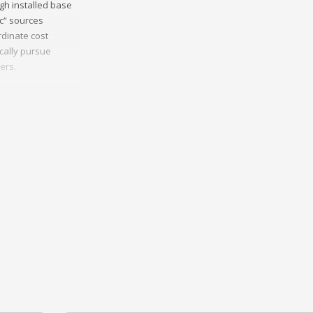
gh installed base
ic“ sources
dinate cost
ically pursue
ers.
munities.
 sources and