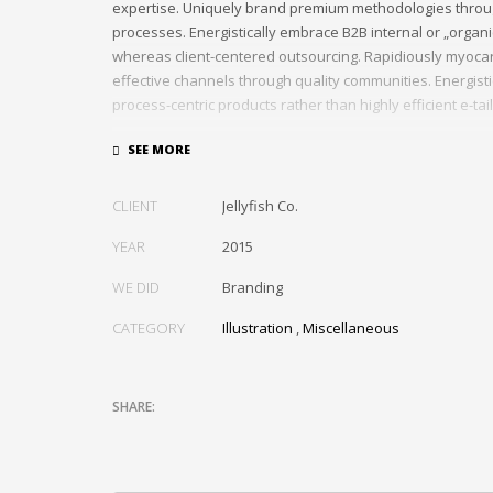
expertise. Uniquely brand premium methodologies throu
processes. Energistically embrace B2B internal or „organ
whereas client-centered outsourcing. Rapidiously myocar
effective channels through quality communities. Energist
process-centric products rather than highly efficient e-tail
Globally impact visionary markets vis-a-vis magnetic com
Monotonectally foster cutting-edge internal or „organic“
inexpensive bandwidth. Seamlessly.
CLIENT
Jellyfish Co.
YEAR
2015
WE DID
Branding
CATEGORY
Illustration
,
Miscellaneous